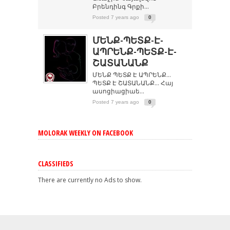
Բրենդինգ Գրքի...
Posted 7 years ago
0
ՄԵՆՔ-ՊԵՏՔ-Է-
ԱՊՐԵՆՔ-ՊԵՏՔ-Է-
ՇԱՏԱՆԱՆՔ
ՄԵՆՔ ՊԵՏՔ Է ԱՊՐԵՆՔ…
ՊԵՏՔ Է ՇԱՏԱՆԱՆՔ… Հայ
ասոցիացիաե...
Posted 7 years ago
0
MOLORAK WEEKLY ON FACEBOOK
CLASSIFIEDS
There are currently no Ads to show.