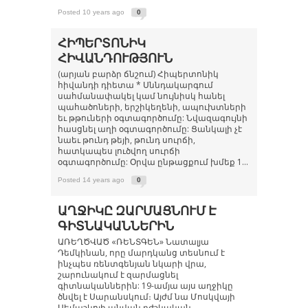
Posted 10 years ago
0
ՀԻՊԵՐՏՈՆԻԿ
ՀԻՎԱՆԴՈՒԹՅՈՒՆ
(արյան բարձր ճնշում) Հիպերտոնիկ
հիվանդի դիետա * Սննդակարգում
սահմանափակել կամ նույնիսկ հանել
պահածոների, երշիկեղենի, ապուխտների
եւ թթուների օգտագործումը: Նվազագույնի
հասցնել աղի օգտագործումը: Ցանկալի չէ
նաեւ թունդ թեյի, թունդ սուրճի,
հատկապես լուծվող սուրճի
օգտագործումը: Օրվա ընթացքում խմեք 1...
Posted 14 years ago
0
ԱՂՋԻԿԸ ԶԱՐՄԱՑՆՈՒՄ Է
ԳԻՏՆԱԿԱՆՆԵՐԻՆ
ԱՌԵՂԾՎԱԾ «ՌԵՆՏԳԵՆ» Նատալյա
Դեմկինան, որը մարդկանց տեսնում է
ինչպես ռենտգենյան նկարի վրա,
շարունակում է զարմացնել
գիտնականներին: 19-ամյա այս աղջիկը
ծնվել է Սարանսկում։ Այժմ նա Մոսկվայի
Սեմաշկոյի անվան բժշկական