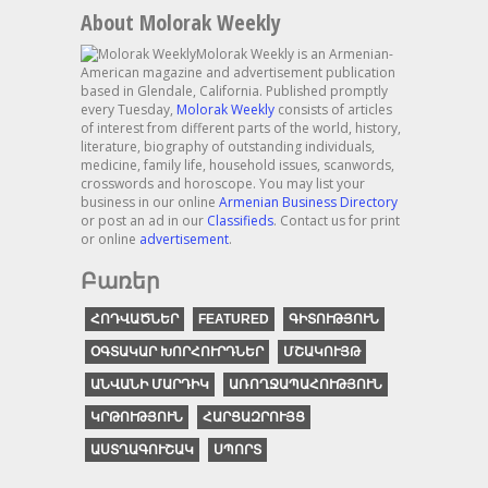
About Molorak Weekly
Molorak Weekly is an Armenian-
American magazine and advertisement publication
based in Glendale, California. Published promptly
every Tuesday,
Molorak Weekly
consists of articles
of interest from different parts of the world, history,
literature, biography of outstanding individuals,
medicine, family life, household issues, scanwords,
crosswords and horoscope. You may list your
business in our online
Armenian Business Directory
or post an ad in our
Classifieds
. Contact us for print
or online
advertisement
.
Բառեր
ՀՈԴՎԱԾՆԵՐ
FEATURED
ԳԻՏՈՒԹՅՈՒՆ
ՕԳՏԱԿԱՐ ԽՈՐՀՈՒՐԴՆԵՐ
ՄՇԱԿՈՒՅԹ
ԱՆՎԱՆԻ ՄԱՐԴԻԿ
ԱՌՈՂՋԱՊԱՀՈՒԹՅՈՒՆ
ԿՐԹՈՒԹՅՈՒՆ
ՀԱՐՑԱԶՐՈՒՅՑ
ԱՍՏՂԱԳՈՒՇԱԿ
ՍՊՈՐՏ