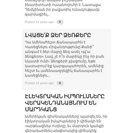
ինստիտուտի ուսանողուհի է: Նատալյա
Դեմկինան իր բացառիկ ունակությամբ
զարմացրել...
Posted 14 years ago
0
ԼՎԱՑԵ՛Ք ՁԵՐ ՁԵՌՔԵՐԸ
Դա Ամենահեշտ Ճանապարհն է
Կասեցնելու Հիվանդությունը Քանի՞
անգամ է ձեր մայրը ձեզ ասել «լվ՛ա
ձեռքերդ»։ Լավ, չէ ո՞ր մայրիկը ինչ որ բան
նկատի ունի։ Ձեռքերի լվացումը, եթե
կատարում եք կարգապահորեն, ամենից
հեշտ եւ ամենաազդեցիկ ճանապարհն է
կասեցնելու...
Posted 14 years ago
0
ԷԼԵԿՏՐԱԿԱՆ ԻՄՊՈՒԼՍՆԵՐԸ
ՎԵՐԱԿԵՆԴԱՆԱՑՆՈՒՄ ԵՆ
ՄԱՐԴԿԱՆՑ
Ամերիկյան գիտնականները պարզել են, որ
էլեկտրական իմպուլսները ի վիճակի են
«արթնացնել» ուղեղը, եւ մարդուն կյանքի
վերադարձնել անգիտակից վիճակից: