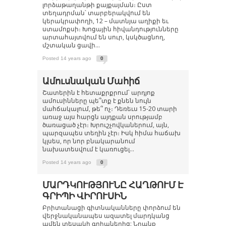
լորձաթաղանթի քայքայման։ Ըստ
տեղադրման՝ տարբերակվում են
կերակրափողի, 12 – մատնյա աղիքի եւ
ստամոքսի։ Խոցային հիվանդությունները
արտահայտվում են սուր, կսկծացնող,
մշտական ցավի...
Posted 14 years ago
0
Ամուսնական Մահիճ
Շատերին է հետաքրքրում՝ արդյոք
ամուսինները պե՞տք է քնեն նույն
մահճակալում, թե՞ ոչ։ Դեռեւս 15-20 տարի
առաջ այս հարցն այդքան սրությամբ
ծառացած չէր։ Խրուշչովկաներում, այն,
պարզապես տեղին չէր։ Իսկ հիմա հաճախ
կլսես, որ նոր բնակարանում
նախատեսվում է կառուցել...
Posted 14 years ago
0
ՄԱՐԴԿՈՒԹՅՈՒՆԸ ՀԱՂԹՈՒՄ Է
ԳՐԻՊԻ ՎԻՐՈՒՍԻՆ
Բրիտանացի գիտնականները փորձում են
վերջնականապես ազատել մարդկանց
ամեն տեսակի գրիպներից: Նրանք