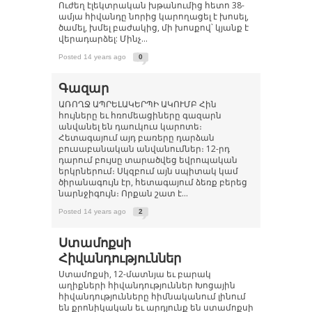
Ուժեղ էլեկտրական խթանումից հետո 38-
ամյա հիվանդը նորից կարողացել է խոսել,
ծամել, խմել բաժակից, մի խոսքով՝ կյանք է
վերադարձել: Մինչ...
Posted 14 years ago
0
Գազար
ԱՌՈՂՋ ԱՊՐԵԼԱԿԵՐՊԻ ԱԿՈՒՄԲ Հին
հույները եւ հռոմեացիները գազարն
անվանել են դաուկուս կարոտե։
Հետագայում այդ բառերը դարձան
բուսաբանական անվանումներ։ 12-րդ
դարում բույսը տարածվեց եվրոպական
երկրներում։ Սկզբում այն սպիտակ կամ
ծիրանագույն էր, հետագայում ձեռք բերեց
նարնջիգույն։ Որքան շատ է...
Posted 14 years ago
2
Ստամոքսի
Հիվանդություններ
Ստամոքսի, 12-մատնյա եւ բարակ
աղիքների հիվանդություններ Խոցային
հիվանդությունները հիմնականում լինում
են քրոնիկական եւ արդյունք են ստամոքսի