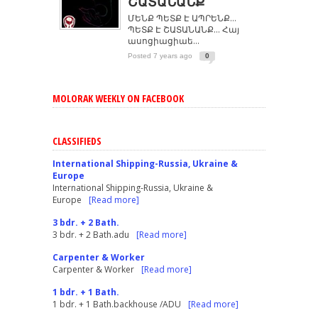
ՇԱՏԱՆԱՆՔ
ՄԵՆՔ ՊԵՏՔ Է ԱՊՐԵՆՔ…
ՊԵՏՔ Է ՇԱՏԱՆԱՆՔ… Հայ
ասոցիացիաե...
Posted 7 years ago
0
MOLORAK WEEKLY ON FACEBOOK
CLASSIFIEDS
International Shipping-Russia, Ukraine &
Europe
International Shipping-Russia, Ukraine &
Europe
[Read more]
3 bdr. + 2 Bath.
3 bdr. + 2 Bath.adu
[Read more]
Carpenter & Worker
Carpenter & Worker
[Read more]
1 bdr. + 1 Bath.
1 bdr. + 1 Bath.backhouse /ADU
[Read more]