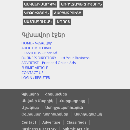
ԱՆՎԱՆԻ ՄԱՐԴԻԿ
ԱՌՈՂՋԱՊԱՀՈՒԹՅՈՒՆ
ԿՐԹՈՒԹՅՈՒՆ
ՀԱՐՑԱԶՐՈՒՅՑ
ԱՍՏՂԱԳՈՒՇԱԿ
ՍՊՈՐՏ
Գլխավոր էջեր
HOME – Գլխավոր
ABOUT MOLORAK
CLASSIFIEDS – Post Ad
BUSINESS DIRECTORY – List Your Business
ADVERTISE – Print and Online Ads
SUBMIT ARTICLE
CONTACT US
LOGIN / REGISTER
Գլխավոր
Հոդվածներ
Անվանի Մարդիկ
Հարցազրույց
Մշակույթ
Առողջապահություն
Օգտակար խորհուրդներ
Աստղագուշակ
Contact
Advertise
Classifieds
Business Directory
Submit Article