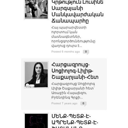
Կրթություն Լուսինե
Սարգսյանի
Մանկավարժական
Ճանապարհը
Հայ պարարվեստի
ոլորտում կան
մասնագետներ,
որոնցգործունեությունը
վաղուց դուրս է...
Posted 6 months ago
0
Հարցազրույց-
Սոցիոլոգ-Լիլիթ-
Շաքարյանի-Հետ
Հարցազրույց Սոցիոլոգ
Լիլիթ Շաքարյանի հետ`
Առաջին Հայալեզու
Բրենդինգ Գրքի...
Posted 7 years ago
0
ՄԵՆՔ-ՊԵՏՔ-Է-
ԱՊՐԵՆՔ-ՊԵՏՔ-Է-