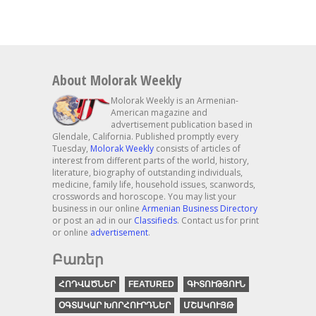
About Molorak Weekly
Molorak Weekly is an Armenian-
American magazine and
advertisement publication based in
Glendale, California. Published promptly every
Tuesday,
Molorak Weekly
consists of articles of
interest from different parts of the world, history,
literature, biography of outstanding individuals,
medicine, family life, household issues, scanwords,
crosswords and horoscope. You may list your
business in our online
Armenian Business Directory
or post an ad in our
Classifieds
. Contact us for print
or online
advertisement
.
Բառեր
ՀՈԴՎԱԾՆԵՐ
FEATURED
ԳԻՏՈՒԹՅՈՒՆ
ՕԳՏԱԿԱՐ ԽՈՐՀՈՒՐԴՆԵՐ
ՄՇԱԿՈՒՅԹ