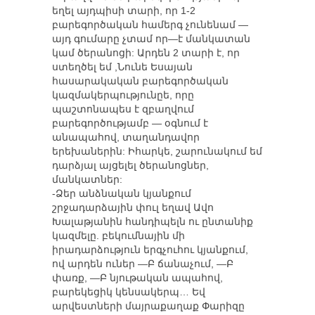
եղել այդպիսի տարի, որ 1-2
բարեգործական համերգ չունենամ —
այդ գումարը չտամ որ—է մանկատան
կամ ծերանոցի: Արդեն 2 տարի է, որ
ստեղծել եմ ,Նունե Եսայան
հասարակական բարեգործական
կազմակերպությունըե, որը
պաշտոնապես է զբաղվում
բարեգործությամբ — օգնում է
անապահով, տաղանդավոր
երեխաներին: Իհարկե, շարունակում եմ
դարձյալ այցելել ծերանոցներ,
մանկատներ:
-Ձեր անձնական կյանքում
շրջադարձային փուլ եղավ Ավո
Խալաթյանին հանդիպելն ու ընտանիք
կազմելը. բեկումնային մի
իրադարձություն երգչուհու կյանքում,
ով արդեն ուներ —Բ ճանաչում, —Բ
փառք, —Բ նյութական ապահով,
բարեկեցիկ կենսակերպ… Եվ
արվեստների մայրաքաղաք Փարիզը