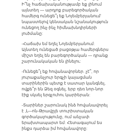
Ի՞նչ հաճախականությամբ եք լինում
այնտեղ — արդյոք բարեգործական
համերգ ունեցե՞լ եք Նոյեմբերյանում‘
նպաստելով կենսական նշանակություն
ունեցող ինչ-ինչ հիմնախնդիրների
լուծմանը:
-Հաճախ եմ եղել Նոյեմբերյանում:
Այնտեղ ունեցած բացօթյա համերգներս
միշտ եղել են բարեգործական — դրանք
շարունակական են լինելու:
-Ունեցե՞լ եք հովանավորներ. չէ՞, որ
յուրաքանչյուր երգչի կայացման
տարիներին պետք է սատար կանգնել,
ովքե՞ր են Ձեզ օգնել, երբ դեռ նոր-նոր
էիք սկսել երգչուհու կարիերան:
-Տարիներ շարունակ ինձ հովանավորել
է ,Լ—ոն-Թրավըլե տուրիստական
գործակալությունը, ում անչափ
երախտապարտ եմ: Հետագայում ես
ինքս դարձա իմ հովանավորը: