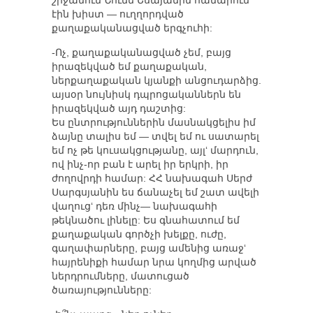
շրջանում Նունե Եսայանին համարում
էին խիստ — ուղղորդված
քաղաքականացված երգչուհի:
-Ոչ, քաղաքականացված չեմ, բայց
իրազեկված եմ քաղաքական,
ներքաղաքական կյանքի անցուդարձից.
այսօր նույնիսկ դպրոցականներն են
իրազեկված այդ դաշտից:
Ես ընտրություններին մասնակցելիս իմ
ձայնը տալիս եմ — տվել եմ ու սատարել
եմ ոչ թե կուսակցությանը, այլ‘ մարդուն,
ով ինչ-որ բան է արել իր երկրի, իր
ժողովրդի համար: ՀՀ նախագահ Սերժ
Սարգսյանին ես ճանաչել եմ շատ ավելի
վաղուց‘ դեռ մինչ— նախագահի
թեկնածու լինելը: Ես գնահատում եմ
քաղաքական գործչի խելքը, ուժը,
գաղափարները, բայց ամենից առաջ‘
հայրենիքի համար նրա կողմից արված
ներդրումները, մատուցած
ծառայությունները: