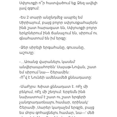
Սփյուռքի ո՞ր հատվածում եք Ձեզ ավելի
լավ զգում:
-Ես 2 տարի անընդմեջ ապրել եմ
Սիրիայում, բայց բոլոր սփյուռքահայերն
ինձ շատ հարազատ են, Սփյուռքի բոլոր
երկրներում ինձ ճանաչում են, սիրում ու
գնահատում են իմ երգը:
-Ձեր սիրելի երգահանը, գուսանը,
աշուղը:
-…Առանց վարանելու կասեմ‘
անվերապահորեն‘ Սայաթ-Նովան, շատ
եմ սիրում նա— Շերամին:
-Ո՞վ է Նունեի ամենամեծ քննադատը:
-ՄաԲյրս: Խիստ քննադատ է. ոԲչ մի
բեկում, ոԲչ մի շեղում: Երբեմն ինձ
նախատում է շատ ու շատ երգերի
չանդրադառնալու համար, օրինակ‘
Շերամի ,Սարեր կաղաչեմ երգըե, բայց
ես մորս գոհացնելու համար, նա—‘ մեծ