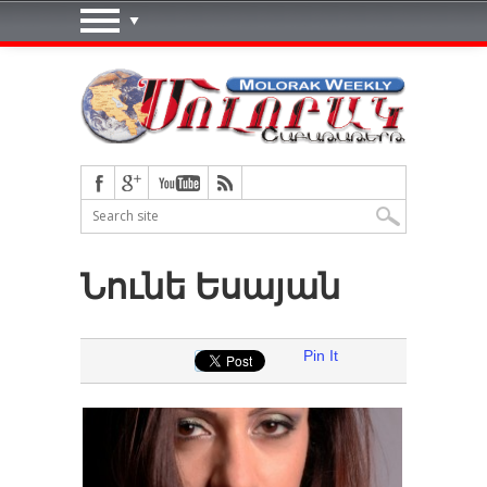
Նունե Եսայան
Pin It