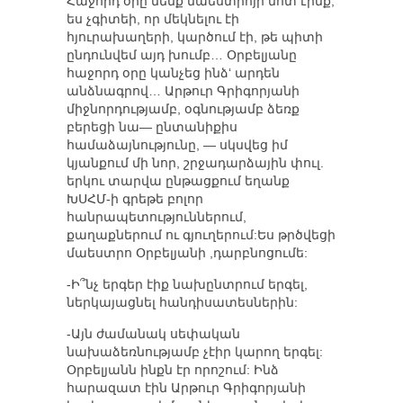
Հաջորդ օրը մենք մաեստրոյի մոտ էինք,
ես չգիտեի, որ մեկնելու էի
հյուրախաղերի, կարծում էի, թե պիտի
ընդունվեմ այդ խումբ… Օրբելյանը
հաջորդ օրը կանչեց ինձ‘ արդեն
անձնագրով… Արթուր Գրիգորյանի
միջնորդությամբ, օգնությամբ ձեռք
բերեցի նա— ընտանիքիս
համաձայնությունը, — սկսվեց իմ
կյանքում մի նոր, շրջադարձային փուլ.
երկու տարվա ընթացքում եղանք
ԽՍՀՄ-ի գրեթե բոլոր
հանրապետություններում,
քաղաքներում ու գյուղերում:Ես թրծվեցի
մաեստրո Օրբելյանի ,դարբնոցումե:
-Ի՞նչ երգեր էիք նախընտրում երգել,
ներկայացնել հանդիսատեսներին:
-Այն ժամանակ սեփական
նախաձեռնությամբ չէիր կարող երգել:
Օրբելյանն ինքն էր որոշում: Ինձ
հարազատ էին Արթուր Գրիգորյանի