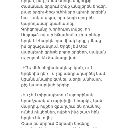
երգեր, իսկ ,Միսս Սոուլե մրցույթի
ժամանակ երգում էինք անգլերեն երգեր,
բայց երգիչ-երգչուհիները պիտի երգեին
նա— ակապելա, որպեսզի ժյուրին
կարողանար գնահատել:
Գրիգորյանը խորհուրդ տվեց, որ
Սայաթ-Նովայի եԹամամ աշխարհե-ը
երգեմ: Իհարկե, դա միակ երգը չմնաց
իմ երգացանկում: Երգել եմ Մեծ
վարպետի գրեթե բոլոր երգերը, սակայն
ոչ բոլորն են ձայնագրված:
-Ի՞նչ մեծ հեղիանակներ կան, ում
երգերին դեռ—ս չեք անդրադարձել կամ
կցանկանայիք գտնել, պեղել անհայտ,
քիչ կատարված երգեր:
-Ես չեմ տիրապետում այդօրինակ
երաժշտական արխիվի: Իհարկե, կան
մարդիկ, ովքեր զբաղվում են դրանով,
ունեմ ընկերներ, ովքեր ինձ շատ հին
երգեր են տվել:
Շատ եմ սիրում Շերամի երգերը: