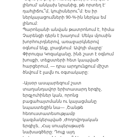
լինում‘ անկախ նրանից, թե որտեղ է‘
դահլիճու՞մ, կուլիսներու՞մ: Ես իր
ներկայացումների 90-%-ին ներկա եմ
լինում:
Պարոնյանի անվան թատրոնում է, հիմա
Չարենցի դերն է խաղում: Մեկս մյուսին
խորհուրդներով, առաջարկներով
օգնում ենք, լրացնում: Ավոյի մայրը‘
Փիրուզա Կոզակյանը, ինձ շատ է օգնում
խոսքի, տեքստերի հետ կապված
հարցերում, — դրա արդյունքում միշտ
ծնվում է լավն ու օգտակարը:
-Այսօր ասպարեզում շատ
տաղանդավոր երիտասարդ երգիչ,
երգչուհիներ կան, որոնց
բացահայտմանն ու կայացմանը
նպաստեցին նա— ,Շանթե
հեռուստատեսությամբ
կազմակերպված ,Ժողովրդական
երգիչե, ,Հայ սուպերսթարե
նախագծերը: Դուք այդ