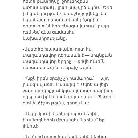
հետո թատրոնը, շոուբիզեսն
առհասարակ , լինի լավ վիճակում: Եթե
իմ ցանկությամբ առաջնորդվենք, ես
կկամենայի նրան տեսնել ճշգրիտ
գիտությունների բնագավառում, բայց
դեմ չեմ գնա զավակիս
նախասիրությանը:
-Ավետիք Խալաթյանը, ըստ իս,
տաղանդավոր դերասան է — նույնքան
տաղանդավոր երգիչ: ,Կռիվե ունե՞ն
դերասան Ավոն ու երգիչ Ավոն:
-Ինքն իրեն երգիչ չի համարում — այդ
բնագավառում պասիվ է: Ավոն ավելի
շատ մյուզիքլում կցանկանար խարիսխ
գցել. դա իրեն հոգեհարազատ է: Պետք է
գտնել ճիշտ թեմա, գրող չկա:
-Մեկդ մյուսի ներկայացումներին,
համերգներին մշտապես ներկա՞ եք
լինում:
-Ավոն իմ բոլոր համերգներին ներկա է