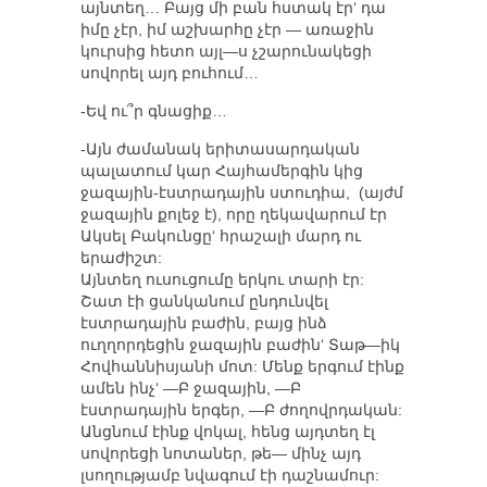
այնտեղ… Բայց մի բան հստակ էր‘ դա
իմը չէր, իմ աշխարհը չէր — առաջին
կուրսից հետո այլ—ս չշարունակեցի
սովորել այդ բուհում…
-Եվ ու՞ր գնացիք…
-Այն ժամանակ երիտասարդական
պալատում կար Հայհամերգին կից
ջազային-էստրադային ստուդիա, (այժմ
ջազային քոլեջ է), որը ղեկավարում էր
Ակսել Բակունցը‘ հրաշալի մարդ ու
երաժիշտ:
Այնտեղ ուսուցումը երկու տարի էր:
Շատ էի ցանկանում ընդունվել
էստրադային բաժին, բայց ինձ
ուղղորդեցին ջազային բաժին‘ Տաթ—իկ
Հովհաննիսյանի մոտ: Մենք երգում էինք
ամեն ինչ‘ —Բ ջազային, —Բ
էստրադային երգեր, —Բ ժողովրդական:
Անցնում էինք վոկալ, հենց այդտեղ էլ
սովորեցի նոտաներ, թե— մինչ այդ
լսողությամբ նվագում էի դաշնամուր: