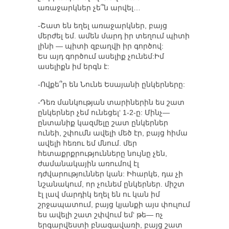
առաջարկներ չե՞ն արվել…
-Շատ են եղել առաջարկներ, բայց
մերժել եմ. ամեն մարդ իր տեղում պիտի
լինի — պիտի զբաղվի իր գործով:
Ես այդ գործում ասելիք չունեմ:Իմ
ասելիքն իմ երգն է:
-Ովքե՞ր են Նունե Եսայանի ընկերները:
-Դեռ մանկության տարիներին ես շատ
ընկերներ չեմ ունեցել‘ 1-2-ը: Մինչ—
ընտանիք կազմելը շատ ընկերներ
ունեի, շփումն ավելի մեծ էր, բայց հիմա
ավելի հեռու եմ մնում. մեր
հետաքրքրությունները նույնը չեն,
ժամանակային առումով էլ
դժվարություններ կան: Իհարկե, դա չի
նշանակում, որ չունեմ ընկերներ. միշտ
էլ լավ մարդիկ եղել են ու կան իմ
շրջապատում, բայց կյանքի այս փուլում
ես ավելի շատ շփվում եմ‘ թե— ոչ
երգարվեստի բնագավառի, բայց շատ