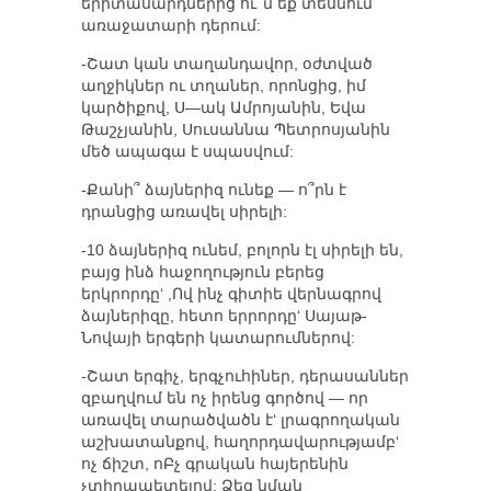
երիտասարդներից ու՞մ եք տեսնում
առաջատարի դերում:
-Շատ կան տաղանդավոր, օժտված
աղջիկներ ու տղաներ, որոնցից, իմ
կարծիքով, Ս—ակ Ամրոյանին, Եվա
Թաշչյանին, Սուսաննա Պետրոսյանին
մեծ ապագա է սպասվում:
-Քանի՞ ձայներիզ ունեք — ո՞րն է
դրանցից առավել սիրելի:
-10 ձայներիզ ունեմ, բոլորն էլ սիրելի են,
բայց ինձ հաջողություն բերեց
երկրորդը‘ ,Ով ինչ գիտիե վերնագրով
ձայներիզը, հետո երրորդը‘ Սայաթ-
Նովայի երգերի կատարումներով:
-Շատ երգիչ, երգչուհիներ, դերասաններ
զբաղվում են ոչ իրենց գործով — որ
առավել տարածվածն է‘ լրագրողական
աշխատանքով, հաղորդավարությամբ‘
ոչ ճիշտ, ոԲչ գրական հայերենին
չտիրապետելով: Ձեզ նման