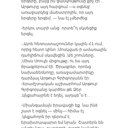
երգերը, բայց իմ ցանկությունը քիչ էր…
Արթուրը այդ հարցում —ս օգնեց‘
առաջարկեց մաեստրոյին, որ այդ
երգերը երգեմ, — նա էլ չմերժեց:
-Երկու տարի անց որտե՞ղ սկսեցիք
երգել:
-,Այոե հեռուստաշոուներ կային Հ1-ում,
որից հետո կինո ,Մոսկվաե-ի ամառային
դահլիճում սկսվեցին ,Աե շոուները,
,Միսս Սոուլե մրցույթը, ու ես այդ
ծրագրերում էի: Ծրագրեր, որոնց
նախաձեռնողը, առաջամարտիկը
դարձյալ Արթուր Գրիգորյանն էր:
-Երաժշտական աշխարհում Արթուր
Գրիգորյանը կարծես թե Ձեր
,կնքահայրնե է եղել, այդպե՞ս է…
-Միանգամայն իրավացի եք. նա ինձ
շատ է օգնել — մինչ— հիմա էլ
,կնքահորե իր դերում է,
երախտապարտ եմ նրան: Շատերն են