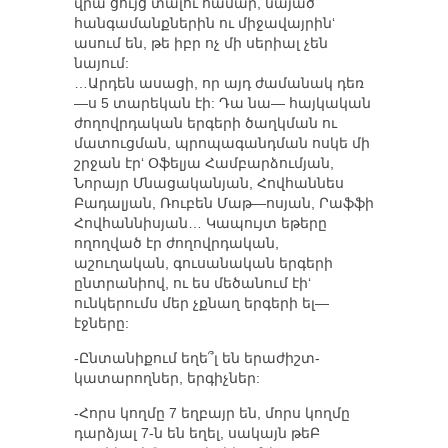
վրա ցույց տալու համար, նայած
հանգամանքներին ու միջավայրին‘
ասում են, թե իբր ոչ մի սերիալ չեն
նայում:
…Արդեն ասացի, որ այդ ժամանակ դեռ
—ս 5 տարեկան էի: Դա նա— հայկական
ժողովրդական երգերի ծաղկման ու
մատուցման, պրոպագանդման ոսկե մի
շրջան էր‘ Օֆելյա Համբարձումյան,
Նորայր Մնացականյան, Հովհաննես
Բադալյան, Ռուբեն Մաթ—ոսյան, Րաֆֆի
Հովհաննիսյան… Կապույտ եթերը
ողողված էր ժողովրդական,
աշուղական, գուսանական երգերի
ընտրանիով, ու ես մեծանում էի‘
ունկերումս մեր չքնաղ երգերի ել—
էջները:
-Ընտանիքում եղե՞լ են երաժիշտ-
կատարողներ, երգիչներ:
-Հորս կողմը 7 եղբայր են, մորս կողմը
դարձյալ 7-ն են եղել, սակայն թեԲ