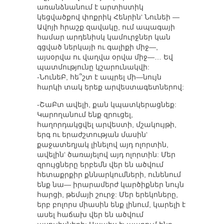
առանձնանում է արտիստիկ
կեցվածքով փոքրիկ Հենրին‘ Նունեի —
Ավոյի հրաշք զավակը, ում ապագայի
համար արդենիսկ կամուրջներ կան
գցված ներկայի ու գալիքի միջ—,
այսօրվա ու վաղվա օրվա միջ—… Եվ
պատմությունը կշարունակվի:
-ՆունեԲ, հե՞շտ է ապրել մի—նույն
հարկի տակ երեք արվեստագետներով:
-ՇաԲտ ավելի, քան կպատկերացնեք:
Կարողանում ենք զրուցել,
հաղորդակցվել արվեստի, մշակույթի,
երգ ու երաժշտության մասին‘
քաջատեղյակ լինելով այդ ոլորտին,
ավելին‘ ծառայելով այդ ոլորտին: Մեր
զրույցները երբեմն վեր են ածվում
հետաքրքիր քննարկումների, ունենում
ենք նա— իրարամերժ կարծիքներ նույն
հարցի, թեմայի շուրջ: Մեր երեկոները,
երբ բոլորս միասին ենք լինում, կարելի է
ասել հաճախ վեր են ածվում