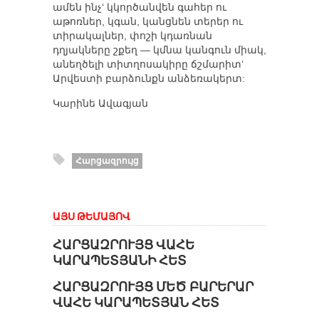
ամեն ինչ‘ կկործանվեն գահեր ու
աթոռներ, կգան, կանցնեն տերեր ու
տիրակալներ, փոշի կդառնան
դղյակները շքեղ — կմնա կանգուն միակ,
անեղծելի տիտղոսակիրը ճշմարիտ‘
Արվեստի բարձունքն անձեռակերտ:
Կարինե Ավագյան
Հարցազրույց
ԱՅՍ ԹԵՄԱՅՈՎ
ՀԱՐՑԱԶՐՈՒՅՑ ՎԱՀԵ
ԿԱՐԱՊԵՏՅԱՆԻ ՀԵՏ
ՀԱՐՑԱԶՐՈՒՅՑ ՄԵԾ ԲԱՐԵՐԱՐ
ՎԱՀԵ ԿԱՐԱՊԵՏՅԱՆ ՀԵՏ