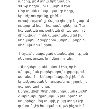
աղջիկ, թեԲ տղա երեխաներ:
90%-ը երգում ու նվագում էին:
Մեր տանն անպակաս էր երգը,
երաժշտությունը, քեֆն ու
ուրախությունը: Հայրս դհոլ էր նվագում
ու երգում նա— հարսանիքներին: Դա
հայկական յուրօրինակ մի աշխարհ էր,
միջավայր, որին պարտական եմ իմ
ներկայով, ձեռքբերումներով, փոքր ու
մեծ նվաճումներով:
-Ինչպե՞ս կայացավ մասնագիտության
ընտրությունը, կողմնորոշումը:
-Ծնողներս ցանկանում էին, որ ես
անպայման բարձրագույն կրթություն
ստանամ — կենտրոնացած չէին ինձ
երաժշտական կրթության ուղղորդելու
գաղափարի վրա:
Ընդունվեցի Պոլիտեխնիկական (այժմ‘
Ճարտարագիտական) ինստիտուտ,
սովորեցի մեկ տարի, բայց տեղս չէի
գտնում, չէի հասկանում, թե ինչու եմ