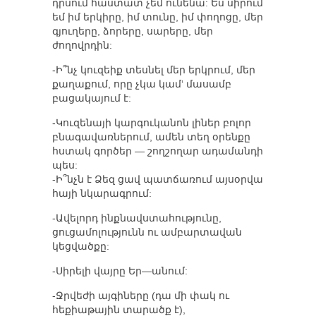
դրսում հաստատ չեմ ունենա: Ես սիրում
եմ իմ երկիրը, իմ տունը, իմ փողոցը, մեր
գյուղերը, ձորերը, սարերը, մեր
ժողովրդին:
-Ի՞նչ կուզեիք տեսնել մեր երկրում, մեր
քաղաքում, որը չկա կամ‘ մասամբ
բացակայում է:
-Կուզենայի կարգուկանոն լիներ բոլոր
բնագավառներում, ամեն տեղ օրենքը
հստակ գործեր — շողշողար ադամանդի
պես:
-Ի՞նչն է Ձեզ ցավ պատճառում այսօրվա
հայի նկարագրում:
-Ավելորդ ինքնավստահությունը,
ցուցամոլությունն ու ամբարտավան
կեցվածքը:
-Սիրելի վայրը Եր—անում:
-Ջրվեժի այգիները (դա մի փակ ու
հեքիաթային տարածք է),