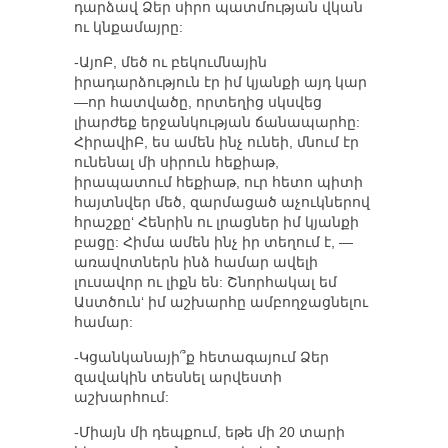
դարձավ Ձեր սիրո պատմության վկան
ու կնքամայրը:
-ԱյոԲ, մեծ ու բեկումնային
իրադարձություն էր իմ կյանքի այդ կար
—որ հատվածը, որտեղից սկսվեց
լիարժեք երջանկության ճանապարհը:
ՀիրավիԲ, ես ամեն ինչ ունեի, մնում էր
ունենալ մի սիրուն հեքիաթ,
իրապատում հեքիաթ, ուր հետո պիտի
հայտնվեր մեծ, զարմացած աչուկներով
հրաշքը‘ Հենրին ու լրացներ իմ կյանքի
բացը: Հիմա ամեն ինչ իր տեղում է, —
առավոտներն ինձ համար ավելի
լուսավոր ու լիքն են: Շնորհակալ եմ
Աստծուն‘ իմ աշխարհը ամբողջացնելու
համար:
-Կցանկանայի՞ք հետագայում Ձեր
զավակին տեսնել արվեստի
աշխարհում:
-Միայն մի դեպքում, եթե մի 20 տարի