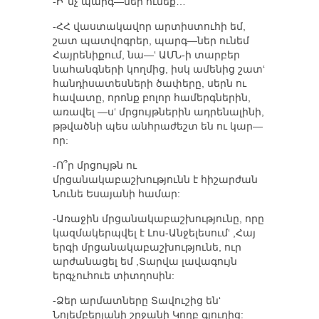
-Ի՞նչ պարգ—ներ ունեք…
-ՀՀ վաստակավոր արտիստուհի եմ,
շատ պատվոգրեր, պարգ—ներ ունեմ
Հայրենիքում, նա—‘ ԱՄՆ-ի տարբեր
նահանգների կողմից, իսկ ամենից շատ‘
հանդիսատեսների ծափերը, սերն ու
հավատը, որոնք բոլոր համերգներին,
առավել —ս‘ մրցույթներին ադրենալինի,
թթվածնի պես անհրաժեշտ են ու կար—
որ:
-Ո՞ր մրցույթն ու
մրցանակաբաշխությունն է հիշարժան
Նունե Եսայանի համար:
-Առաջին մրցանակաբաշխությունը, որը
կազմակերպվել է Լոս-Անջելեսում‘ ,Հայ
երգի մրցանակաբաշխությունե, ուր
արժանացել եմ ,Տարվա լավագույն
երգչուհուե տիտղոսին:
-Ձեր արմատները Տավուշից են‘
Նոյեմբերյանի շրջանի Կողբ գյուղից: