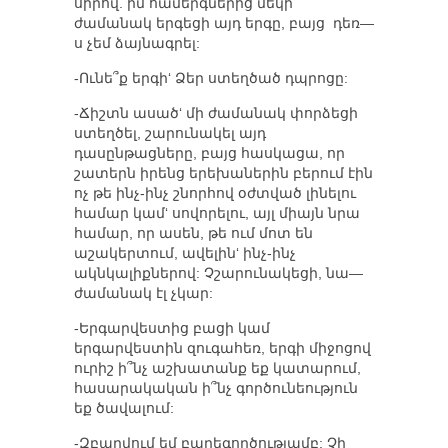
սիրով. իմ համերգներից մեկի
ժամանակ երգեցի այդ երգը, բայց դեռ—
ս չեմ ձայնագրել:
-Ունե՞ք երգի‘ Ձեր ստեղծած դպրոցը:
-Ճիշտն ասած‘ մի ժամանակ փորձեցի
ստեղծել, շարունակել այդ
դասընթացները, բայց հասկացա, որ
շատերն իրենց երեխաներին բերում էին
ոչ թե ինչ-ինչ շնորհով օժտված լինելու
համար կամ‘ սովորելու, այլ միայն նրա
համար, որ ասեն, թե ում մոտ են
աշակերտում, ավելին‘ ինչ-ինչ
ակնկալիքներով: Չշարունակեցի, նա—
ժամանակ էլ չկար:
-Երգարվեստից բացի կամ
երգարվեստին զուգահեռ, երգի միջոցով
ուրիշ ի՞նչ աշխատանք եք կատարում,
հասարակական ի՞նչ գործունեություն
եք ծավալում:
-Զբաղվում եմ բարեգործությամբ: Չի