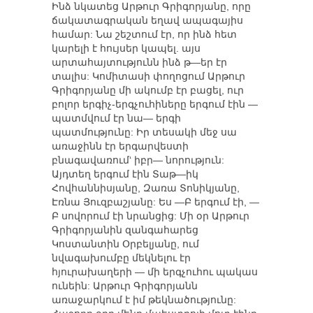
Ինձ նկատեց Արթուր Գրիգորյանը, որը
ճակատագրական եղավ ապագայիս
համար: Նա շեշտում էր, որ ինձ հետ
կարելի է հույսեր կապել. այս
արտահայտությունն ինձ թ—եր էր
տալիս: Կոմիտասի փողոցում Արթուր
Գրիգորյանը մի ակումբ էր բացել, ուր
բոլոր երգիչ-երգչուհիները երգում էին —
պատմվում էր նա— երգի
պատմությունը: Իր տեսակի մեջ սա
առաջինն էր երգարվեստի
բնագավառում‘ իբր— նորություն:
Այդտեղ երգում էին Տաթ—իկ
Հովհաննիսյանը, Զառա Տոնիկյանը,
Էռնա Յուզբաշյանը: Ես —Բ երգում էի, —
Բ սովորում էի նրանցից: Մի օր Արթուր
Գրիգորյանին զանգահարեց
Կոստանտին Օրբելյանը, ում
նվագախումբը մեկնելու էր
հյուրախաղերի — մի երգչուհու պակաս
ունեին: Արթուր Գրիգորյանն
առաջարկում է իմ թեկնածությունը: