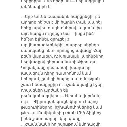
վերքերին: Մեր երգը նա— մեր ազգային
անձնագիրն է:
…Երբ Նունե Եսայանին հարցրեցի, թե
արդյոք հե՞շտ է մի հարկի տակ ապրել
երեք արվեստագետներով, ակամայից
այդ հարցն ուղղեցի նա— ինքս ինձ‘
հե՞շտ է լինել, զրուցել 3
արվեստագետների‘ տարբեր սերնդի
մարդկանց հետ, որոնցից ավագը‘ Հայ
բեմի վարպետ, դշխոյական, առինքնող
կեցվածքով դերասանուհի Փիրուզա
Կոզակյանը դեռ պիտի խաղա իր
լավագույն դերը թատրոնում կամ
կինոյում, քանզի հայոց պատմության
շատ հետաքրքիր ու նշանակալից էջեր,
դրվագներ արժանի են
բեմականացվելու — էկրանավորման,
ուր — Փիրուզան գուցե կերտի հայոց
թագուհիներից, իշխանուհիներից կամ
թեր—ս Մամիկոնեից տան Մեծ Տիկնոջ
իրեն շատ հարիր կերպարը:
…Ժամանակի հոլովույթում կմոռացվի