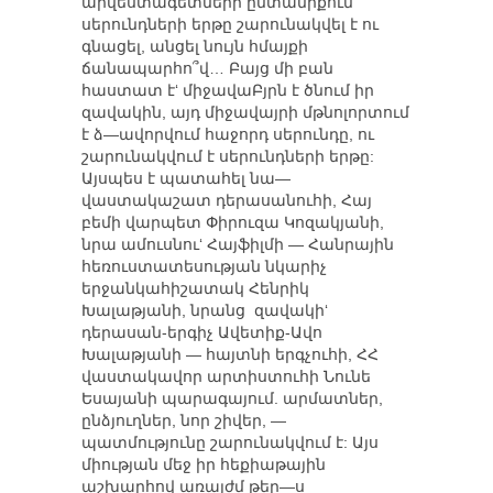
արվեստագետների ընտանիքում
սերունդների երթը շարունակվել է ու
գնացել, անցել նույն հմայքի
ճանապարհո՞վ… Բայց մի բան
հաստատ է‘ միջավաԲյրն է ծնում իր
զավակին, այդ միջավայրի մթնոլորտում
է ձ—ավորվում հաջորդ սերունդը, ու
շարունակվում է սերունդների երթը:
Այսպես է պատահել նա—
վաստակաշատ դերասանուհի, Հայ
բեմի վարպետ Փիրուզա Կոզակյանի,
նրա ամուսնու‘ Հայֆիլմի — Հանրային
հեռուստատեսության նկարիչ
երջանկահիշատակ Հենրիկ
Խալաթյանի, նրանց զավակի‘
դերասան-երգիչ Ավետիք-Ավո
Խալաթյանի — հայտնի երգչուհի, ՀՀ
վաստակավոր արտիստուհի Նունե
Եսայանի պարագայում. արմատներ,
ընձյուղներ, նոր շիվեր, —
պատմությունը շարունակվում է: Այս
միության մեջ իր հեքիաթային
աշխարհով առայժմ թեր—ս