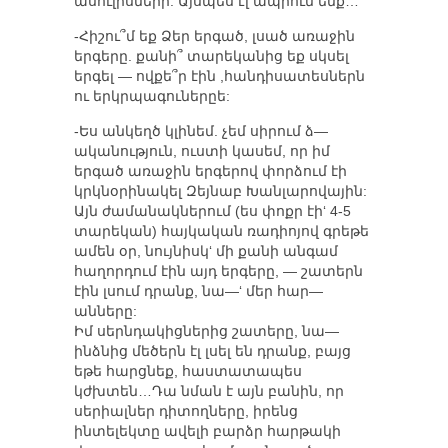
ասուլիսների: Այսպես էլ ապրում ենք…
-Հիշու՞մ եք Ձեր երգած, լսած առաջին
երգերը. քանի՞ տարեկանից եք սկսել
երգել — ովքե՞ր էին ,հանդիսատեսներն
ու երկրպագուներըե:
-Ես անկեղծ կլինեմ. չեմ սիրում ձ—
ականություն, ուստի կասեմ, որ իմ
երգած առաջին երգերով փորձում էի
կրկնօրինակել Զեյնաբ Խանլարովային:
Այն ժամանակներում (ես փոքր էի‘ 4-5
տարեկան) հայկական ռադիոյով գրեթե
ամեն օր, նույնիսկ‘ մի քանի անգամ
հաղորդում էին այդ երգերը, — շատերն
էին լսում դրանք, նա—‘ մեր հար—
անները:
Իմ սերնդակիցներից շատերը, նա—
ինձնից մեծերն էլ լսել են դրանք, բայց
եթե հարցնեք, հաստատապես
կժխտեն…Դա նման է այն բանին, որ
սերիալներ դիտողները, իրենց
ինտելեկտը ավելի բարձր հարթակի