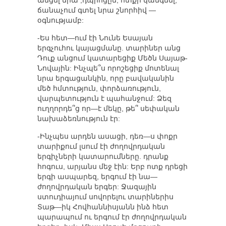
անցել նրա ,դպրոցըե, ոտքի կանգնել,
ճանաչում գտել նրա շնորհիվ —
օգնությամբ:
-Ես հետ—ում էի Նունե Եսայան
երգչուհու կայացմանը. տարիներ անց
Դուք անցում կատարեցիք Մեծն Սայաթ-
Նովային: Ինչպե՞ս որոշեցիք մոտենալ
նրա երգացանկին, որը բավականին
մեծ հմտություն, փորձառություն,
վարպետություն է պահանջում: Ձեզ
ուղղորդե՞ց որ—է մեկը, թե՞ սեփական
նախաձեռնություն էր:
-Ինչպես արդեն ասացի, դեռ—ս փոքր
տարիքում լսում էի ժողովրդական
երգիչների կատարումները. դրանք
հոգուս, արյանս մեջ էին: Երբ ոտք դրեցի
երգի ասպարեզ, երգում էի նա—
ժողովրդական երգեր: Ջազային
ստուդիայում սովորելու տարիներիս
Տաթ—իկ Հովհաննիսյանն ինձ հետ
պարապում ու երգում էր ժողովրդական