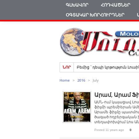
ԳԼԽԱՎՈՐ
ՀՈԴՎԱԾՆԵՐ
ՕԳՏԱԿԱՐ ԽՈՐՀՈՒՐԴՆԵՐ
Բեմից ` դեպի կրթություն Լ
ՆՈՐ
ՄԵՆՔ-ՊԵՏՔ-Է-ԱՊՐԵՆՔ-ՊԵՏՔ-
Home
>
2016
>
July
ՀԱՐՑԱԶՐՈՒՅՑ ՎԱՀԵ ԿԱՐԱՊԵՏ
5 պատճառ, թե ինչու է սուրճ 
Արամ, Արամ Ֆի
XX դարի ամենաաղմկահարույ
ԱՄՆ-ում կայացավ Լոս
ֆիլմի պրեմիերան Ամ
Արամե ֆիլմը պատմում
ծագած ողբերգական ի
տեղափոխվում Լոս Անջե
Posted 11 years ago
0