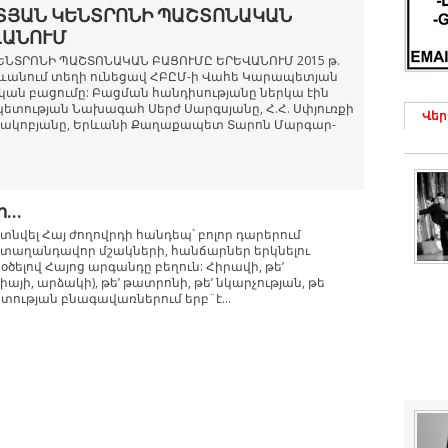
ՏՅԱՆ ԿԵՆՏՐՈՆԻ ՊԱՇՏՈՆԱԿԱՆ
ՎԱՆՈՒՄ
ՆՏՐՈՆԻ ՊԱՇՏՈՆԱԿԱՆ ԲԱՑՈՒՄԸ ԵՐԵՎԱՆՈՒՄ 2015 թ.
րևանում տեղի ունեցավ ՀԲԸՄ-ի Վահե Կարապետյան
ան բացումը: Բացման հանդիսությանը ներկա էին
տության Նախագահ Սերժ Սարգսյանը, Հ.Հ. Սփյուռքի
Վեր
ակոբյանը, Երևանի Քաղաքապետ Տարոն Մարգար-
ր…
գտնվել Հայ ժողովրդի հանդեպ` բոլոր դարերում
տաղանդավոր մշակների, հանճարներ երկնելու
օծելով Հայոց արգանդը բեղուն: Հիրավի, թե’
այի, արձակի), թե’ թատրոնի, թե’ նկարչության, թե
իտության բնագավառներում երբ¨է...