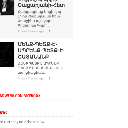
Շաքարյանի-Հետ
Հարցազրույց Սոցիոլոգ
Լիլիթ Շաքարյանի հետ`
Առաջին Հայալեզու
Բրենդինգ Գրքի...
Posted 7 years ago
0
ՄԵՆՔ-ՊԵՏՔ-Է-
ԱՊՐԵՆՔ-ՊԵՏՔ-Է-
ՇԱՏԱՆԱՆՔ
ՄԵՆՔ ՊԵՏՔ Է ԱՊՐԵՆՔ…
ՊԵՏՔ Է ՇԱՏԱՆԱՆՔ… Հայ
ասոցիացիաե...
Posted 7 years ago
0
K WEEKLY ON FACEBOOK
IEDS
re currently no Ads to show.