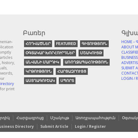
Բառեր
Գլխա
menian-
HOME – 
ՀՈԴՎԱԾՆԵՐ
FEATURED
ԳԻՏՈՒԹՅՈՒՆ
ication
ABOUT 
romptly
CLASSIFIE
ՕԳՏԱԿԱՐ ԽՈՐՀՈՒՐԴՆԵՐ
ՄՇԱԿՈՒՅԹ
articles
BUSINESS 
 history,
ԱՆՎԱՆԻ ՄԱՐԴԻԿ
ԱՌՈՂՋԱՊԱՀՈՒԹՅՈՒՆ
ADVERTISE
uals,
SUBMIT A
ԿՐԹՈՒԹՅՈՒՆ
ՀԱՐՑԱԶՐՈՒՅՑ
anwords,
CONTACT
our
LOGIN / 
ԱՍՏՂԱԳՈՒՇԱԿ
ՍՊՈՐՏ
irectory
for print
րդիկ
Հարցազրույց
Մշակույթ
Առողջապահություն
Օգտակա
usiness Directory
Submit Article
Login / Register