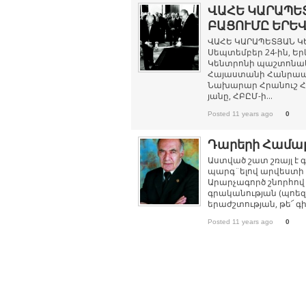
ՎԱՀԵ ԿԱՐԱՊԵ
ԲԱՑՈՒՄԸ ԵՐԵ
ՎԱՀԵ ԿԱՐԱՊԵՏՅԱՆ ԿԵ
Սեպտեմբեր 24-ին, Ե
Կենտրոնի պաշտոնակ
Հայաստանի Հանրապե
Նախարար Հրանուշ Հ
յանը, ՀԲԸՄ-ի...
Posted 11 years ago
0
Դարերի Համա
Աստված շատ շռայլ է 
պարգ¨ելով արվեստի 
Արարչագործ շնորհով 
գրականության (պոեզի
երաժշտության, թե՜ գ
Posted 11 years ago
0