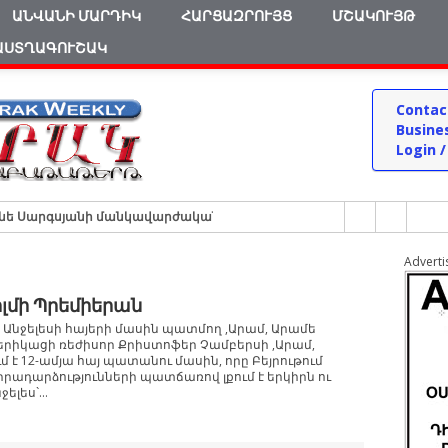
ԱՆՎԱՆԻ ՄԱՐԴԻԿ
ՀԱՐՑԱԶՐՈՒՅՑ
ՄՇԱԿՈՒՅԹ
ԱՍՏՂԱԳՈՒՇԱԿ
Contac
Busine
Login /
ուսինե Սարգսյանի մանկավարժական ճանապարհը
Է-ՇԱՏԱՆԱՆՔ
Advert
ՅԱՆԻ ՀԵՏ
խմելն օգտակար
լմի Պրեմիերան
ց մահափորձերը
 Անջելեսի հայերի մասին պատմող ,Արամ, Արամե
երիկացի ռեժիսոր Քրիստոֆեր Չամբերսի ,Արամ,
 է 12-ամյա հայ պատանու մասին, որը Բեյրութում
րադարձությունների պատճառով լքում է երկիրն ու
լես`...