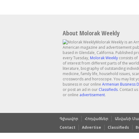
About Molorak Weekly
Molorak Weekly is an Ar
American magazine and advertisement publ
based in Glendale, California. Published p
every Tuesday,
Molorak Weekly
consists of 
of interest from different parts of the world,
literature, biography of outstanding individ
medicine, family life, household issues, sc
crosswords and horoscope. You may list y
business in our online
Armenian Business D
or post an ad in our
Classifieds
. Contact us 
or online
advertisement
.
Գլխավոր
Հոդվածներ
Անվանի Մա
Contact
Advertise
Classifieds
B
Copyright © 2024 Molorak Weekly |