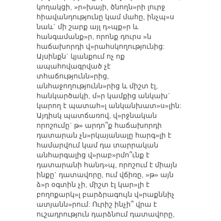
կողակցի, »ր»խայի, ծնողն»րի լուրջ
հիավանդությունը կամ մահը, ինչպ»ս
նաև` մի շարք այլ դ»պք»ր և
հանգամանք»ր, որոնք դուրս »ն
հաճախորդի վ»րահսկողությունից:
Այսինքն` կյանքում ոչ ոք
ապահովագրված չէ
տհաճությունն»րից,
անհաջողությունն»րից և միշտ էլ,
հանկարծակի, մ»ր կամքից անկախ`
կարող է պատահ»լ անկանխատ»ս»լին:
Այդիսկ պատճառով, վ»րջնական
որոշումը` թ» արդո՞ք հաճախորդի
դատարան չն»րկայանալը հարգ»լի է
համարվում կամ դա տարրական
անհարգալից վ»րաբ»րմո՞ւնք է
դատարանի հանդ»պ, որոշում է միայն
ինքը` դատավորը, ում վճիռը, »թ» այն
ձ»ր օգտին չի, միշտ էլ կար»լի է
բողոքարկ»լ բարձրագույն վ»րաքննիչ
ատյանն»րում: Ուրիշ ինչի՞ վրա է
ուշադրություն դարձնում դատավորը,