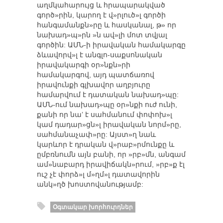
աղմկահարույց և հրապարակված
գործ»րին, կարող է վ»րլուծ»լ գործի
հանգամանքն»րը և հասկանալ, թ» որ
նախադ»պ»րն »ն ավ»լի մոտ տվյալ
գործին: ԱՄՆ-ի իրավական համակարգը
ձևավորվ»լ է անգլո-սաքսոնական
իրավակարգի օր»նքն»րի
համակարգով, այդ պատճառով
իրավունքի գլխավոր աղբյուրը
համարվում է դատական նախադ»պը:
ԱՄՆ-ում նախադ»պը օր»նքի ուժ ունի,
քանի որ նա’ է սահմանում փոփոխ»լ
կամ դադար»ցն»լ իրավական նորմ»րը,
սահմանաչափ»րը: Այստ»ղ նաև
կարևոր է դրական վ»րաբ»րմունքը և
ըմբռնումն այն բանի, որ »րբ»մն, անգամ
ամ»նաբարդ իրավիճակն»րում, »րբ»ք էլ
ուշ չէ փորձ»լ մ»ղմ»լ դատավորին
անկ»ղծ խոստովանությամբ:
Օգտակար խորհուրդներ