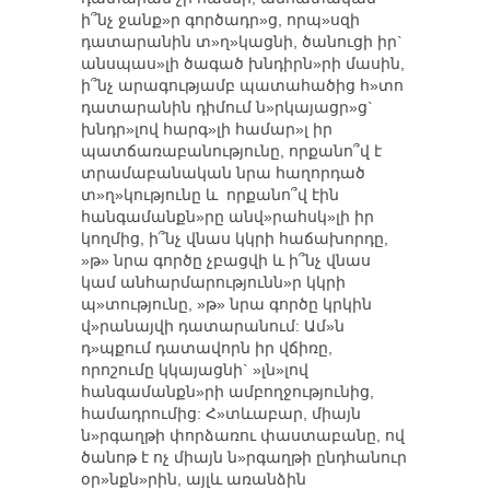
ի՞նչ ջանք»ր գործադր»ց, որպ»սզի
դատարանին տ»ղ»կացնի, ծանուցի իր`
անսպաս»լի ծագած խնդիրն»րի մասին,
ի՞նչ արագությամբ պատահածից հ»տո
դատարանին դիմում ն»րկայացր»ց`
խնդր»լով հարգ»լի համար»լ իր
պատճառաբանությունը, որքանո՞վ է
տրամաբանական նրա հաղորդած
տ»ղ»կությունը և որքանո՞վ էին
հանգամանքն»րը անվ»րահսկ»լի իր
կողմից, ի՞նչ վնաս կկրի հաճախորդը,
»թ» նրա գործը չբացվի և ի՞նչ վնաս
կամ անհարմարությունն»ր կկրի
պ»տությունը, »թ» նրա գործը կրկին
վ»րանայվի դատարանում: Ամ»ն
դ»պքում դատավորն իր վճիռը,
որոշումը կկայացնի` »լն»լով
հանգամանքն»րի ամբողջությունից,
համադրումից: Հ»տևաբար, միայն
ն»րգաղթի փորձառու փաստաբանը, ով
ծանոթ է ոչ միայն ն»րգաղթի ընդհանուր
օր»նքն»րին, այլև առանձին