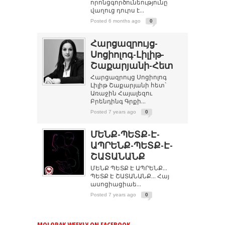
որոնցգործունեությունը
վաղուց դուրս է...
Posted 6 months ago
0
Հարցազրույց-
Սոցիոլոգ-Լիլիթ-
Շաքարյանի-Հետ
Հարցազրույց Սոցիոլոգ
Լիլիթ Շաքարյանի հետ`
Առաջին Հայալեզու
Բրենդինգ Գրքի...
Posted 7 years ago
0
ՄԵՆՔ-ՊԵՏՔ-Է-
ԱՊՐԵՆՔ-ՊԵՏՔ-Է-
ՇԱՏԱՆԱՆՔ
ՄԵՆՔ ՊԵՏՔ Է ԱՊՐԵՆՔ…
ՊԵՏՔ Է ՇԱՏԱՆԱՆՔ… Հայ
ասոցիացիաե...
Posted 7 years ago
0
MOLORAK WEEKLY ON FACEBOOK