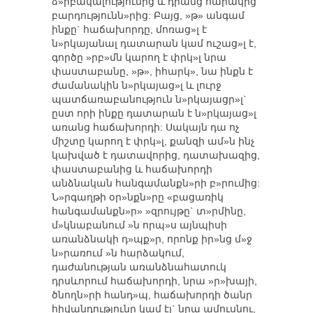
ձ»րբակալությունից և դրանց հարակից
բարդությունն»րից: Բայց, »թ» անգամ
ինքը` հաճախորդը, մոռաց»լ է
ն»րկայանալ դատարան կամ ուշաց»լ է,
գործը »րբ»մն կարող է փրկ»լ նրա
փաստաբանը, »թ», իհարկ», նա ինքն է
ժամանակին ն»րկայաց»լ և լուրջ
պատճառաբանություն ն»րկայացր»լ`
ըստ որի ինքը դատարան է ն»րկայաց»լ
առանց հաճախորդի: Սակայն դա ոչ
միշտը կարող է փրկ»լ, քանզի ամ»ն ինչ
կախված է դատավորից, դատախազից,
փաստաբանից և հաճախորդի
անձնական հանգամանքն»րի բ»րումից:
Ն»րգաղթի օր»նքն»րը «բացառիկ
հանգամանքն»ր» »զրույթը` տ»րմինը,
մ»կնաբանում »ն որպ»ս այնպիսի
առանձնակի դ»պք»ր, որոնք իր»նց մ»ջ
ն»րառում »ն հարձակում,
դաժանության առանձնահատուկ
դրսևորում հաճախորդի, նրա »ր»խայի,
ծնողն»րի հանդ»պ, հաճախորդի ծանր
հիվանդությունը կամ էլ` նրա ամուսնու,