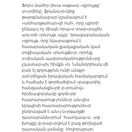
Ֆորս-մաժոր (force majeure) »զրույթը`
տ»րմինը, ֆրանս»ր»նից
թարգմանաբար նշանակում է`
«անհաղթահար»լի ուժ», որը պիտի
ընկալ»լ ոչ միայն որպ»ս տար»րային
աղ»տի »րևույթ, այլև` իրավաբանական
»զրույթ, որը նկարագրում է
հասարակական-քաղաքական կամ
սոցիալական »րևույթն»ր, որոնք
ս»փական պարտականությունն»րը
չկատար»լու հիմքն »ն: Նմանօրինակ մի
բան էլ գոյություն ունի անգլո-
ամ»րիկյան իրավական համակարգում
և հաճախ է գործածվում «բացառիկ
հանգամանքն»րի բ»րումով»
հիմնավորմամբ գործ»րի
հայտարարութ-յունն»ր ան»լիս:
Այդպիսի հայտարարությունն»ր
ընդունված է ան»լ ն»րգաղթի
դատարանն»րում` հատկապ»ս, »րբ
խոսքը վ»րաբ»րվում է բաց թողնված
դատական լսմանը: Սովորաբար,