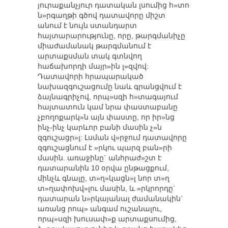
յուրաքանչյուր դատական լսումից հ»տո
ն»րգաղթի գծով դատավորը միշտ
անում է նույն ստանդարտ
հայտարարությունը, որը, թարգմանիչը
միաժամանակ թարգմանում է
արտաքսման տակ գտնվող
հաճախորդի մայր»ին լ»զվով:
Դատավորի հրապարակած
նախազգուշացումը նաև գրանցվում է
ձայնագրիչով, որպ»սզի հ»տագայում
հայտատուն կամ նրա փաստաբանը
չբողոքարկ»ն այն փաստը, որ իր»նց
ինչ-ինչ կարևոր բանի մասին չ»ն
զգուշացր»լ: Լսման վ»րջում դատավորը
զգուշացնում է »րկու պարզ բան»րի
մասին. առաջինը` անհրաժ»շտ է
դատարանին 10 օրվա ընթացքում,
մինչև գնալը, տ»ղ»կացն»լ նոր տ»ղ
տ»ղափոխվ»լու մասին, և »րկրորդը`
դատարան ն»րկայանալ ժամանակին`
առանց րոպ» անգամ ուշանալու,
որպ»սզի խուսափ»ք արտաքսումից,