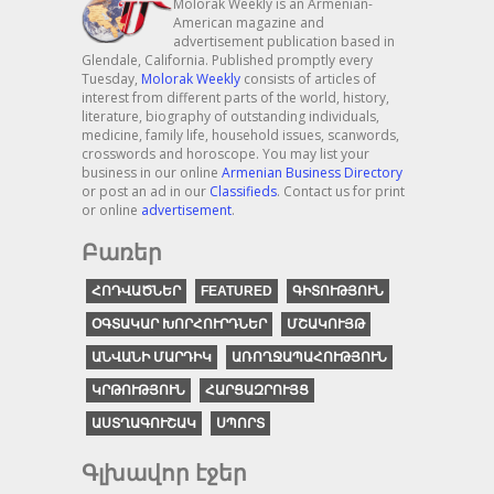
Molorak Weekly is an Armenian-
American magazine and
advertisement publication based in
Glendale, California. Published promptly every
Tuesday,
Molorak Weekly
consists of articles of
interest from different parts of the world, history,
literature, biography of outstanding individuals,
medicine, family life, household issues, scanwords,
crosswords and horoscope. You may list your
business in our online
Armenian Business Directory
or post an ad in our
Classifieds
. Contact us for print
or online
advertisement
.
Բառեր
ՀՈԴՎԱԾՆԵՐ
FEATURED
ԳԻՏՈՒԹՅՈՒՆ
ՕԳՏԱԿԱՐ ԽՈՐՀՈՒՐԴՆԵՐ
ՄՇԱԿՈՒՅԹ
ԱՆՎԱՆԻ ՄԱՐԴԻԿ
ԱՌՈՂՋԱՊԱՀՈՒԹՅՈՒՆ
ԿՐԹՈՒԹՅՈՒՆ
ՀԱՐՑԱԶՐՈՒՅՑ
ԱՍՏՂԱԳՈՒՇԱԿ
ՍՊՈՐՏ
Գլխավոր էջեր