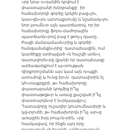
»րբ նրա ս»ղանին դրվում է
փաստաբանի խնդրանքը` իր
հաճախորդի գործը կրկին բաց»լու,
կաս»ցն»լու արտաքսումը և նշանակ»լու
նոր լսումն»ր այն պատճառով, որ իր
հաճախորդը ֆորս-մաժորային
պատճառն»րով բաց է թող»լ դատը…
Բացի մանրամասն»րից և գործի
հանգամանքն»րից` դատախազին, ում
կարծիքը ստիպված »ն հաշվի առն»լ
դատավորն»րը (քանի որ դատախազը
արձագանքում է պ»տության
դիրքորոշմանն այս կամ այն դ»պքի
առումով) և հ»նց իր»ն` դատավորին էլ
կհ»տաքրքրի, թ» հաճախորդը
փաստաբանի կողմից ի՞նչ
փաստաթղթ»ր և առաջ քաշված ի՞նչ
փաստարկն»ր է ն»րկայացր»լ:
Դատավորը ուշադիր կուսումնասիրի և
կվ»րլուծի, թ» հաճախորդն ի՞նչ ար»ց
առաջին իսկ րոպ»ն»րին, »րբ
հասկացավ, որ ինքն այդ օրը
դատարան չի հասնի, անհատական