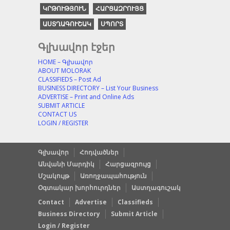
ԿՐԹՈՒԹՅՈՒՆ
ՀԱՐՑԱԶՐՈՒՅՑ
ԱՍՏՂԱԳՈՒՇԱԿ
ՍՊՈՐՏ
Գլխավոր էջեր
HOME – Գլխավոր
ABOUT MOLORAK
CLASSIFIEDS – Post Ad
BUSINESS DIRECTORY – List Your Business
ADVERTISE – Print and Online Ads
SUBMIT ARTICLE
CONTACT US
LOGIN / REGISTER
Գլխավոր
Հոդվածներ
Անվանի Մարդիկ
Հարցազրույց
Մշակույթ
Առողջապահություն
Օգտակար խորհուրդներ
Աստղագուշակ
Contact
Advertise
Classifieds
Business Directory
Submit Article
Login / Register