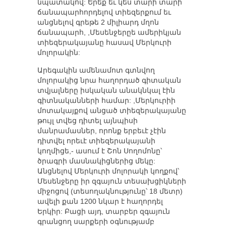
նպատակով: Երեք եւ կես տարի տարի
ճանապարհորդելով տիեզերքում եւ
անցնելով գրեթե 2 միլիարդ մղոն
ճանապարհ, ,Մեսենջերըե ամերիկյան
տիեզերակայանը հասավ Մերկուրի
մոլորակին:
Արեգակին ամենամոտ գտնվող
մոլորակից նրա հաղորդած գիտական
տվյալները իսկական անակնկալ էին
գիտնականների համար: ,Մերկուրիի
մոտակայքով անցած տիեզերակայանը
թույլ տվեց դիտել այնպիսի
մանրամասներ, որոնք երբեւէ չէին
դիտվել որեւէ տիեզերակայանի
կողմիցե,- ասում է Շոն Սողոմոնը՝
ծրագրի մասնակիցներից մեկը:
Անցնելով Մերկուրի մոլորակի կողքով՝
Մեսենջերը իր զգայուն տեսախցիկների
միջոցով (տեսողակնությունը՝ 18 մետր)
ավելի քան 1200 նկար է հաղորդել
Երկիր: Բացի այդ, տարբեր զգայուն
գրանցող սարքերի օգնությամբ