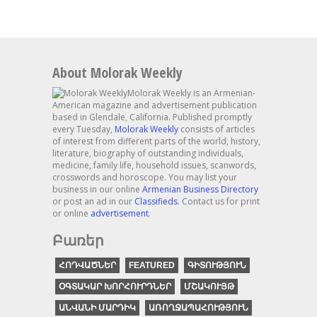
About Molorak Weekly
Molorak Weekly is an Armenian-
American magazine and advertisement publication
based in Glendale, California. Published promptly
every Tuesday,
Molorak Weekly
consists of articles
of interest from different parts of the world, history,
literature, biography of outstanding individuals,
medicine, family life, household issues, scanwords,
crosswords and horoscope. You may list your
business in our online
Armenian Business Directory
or post an ad in our
Classifieds
. Contact us for print
or online
advertisement
.
Բառեր
ՀՈԴՎԱԾՆԵՐ
FEATURED
ԳԻՏՈՒԹՅՈՒՆ
ՕԳՏԱԿԱՐ ԽՈՐՀՈՒՐԴՆԵՐ
ՄՇԱԿՈՒՅԹ
ԱՆՎԱՆԻ ՄԱՐԴԻԿ
ԱՌՈՂՋԱՊԱՀՈՒԹՅՈՒՆ