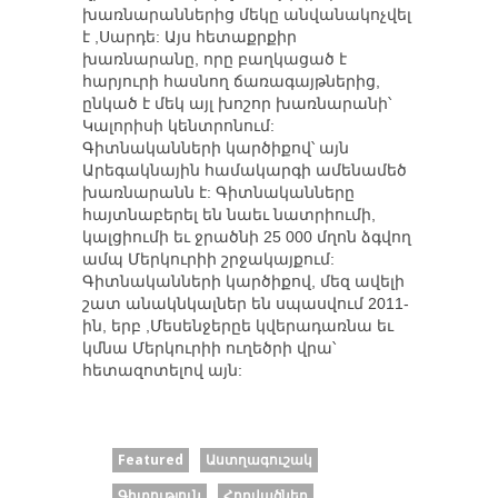
խառնարաններից մեկը անվանակոչվել
է ,Սարդե: Այս հետաքրքիր
խառնարանը, որը բաղկացած է
հարյուրի հասնող ճառագայթներից,
ընկած է մեկ այլ խոշոր խառնարանի՝
Կալորիսի կենտրոնում:
Գիտնականների կարծիքով՝ այն
Արեգակնային համակարգի ամենամեծ
խառնարանն է: Գիտնականները
հայտնաբերել են նաեւ նատրիումի,
կալցիումի եւ ջրածնի 25 000 մղոն ձգվող
ամպ Մերկուրիի շրջակայքում:
Գիտնականների կարծիքով, մեզ ավելի
շատ անակնկալներ են սպասվում 2011-
ին, երբ ,Մեսենջերըե կվերադառնա եւ
կմնա Մերկուրիի ուղեծրի վրա՝
հետազոտելով այն:
Featured
Աստղագուշակ
Գիտություն
Հոդվածներ