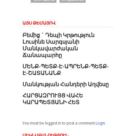
ԱՅՍ ԹԵՄԱՅՈՎ
Բեմից ` Դեպի Կրթություն
Լուսինե Սարգսյանի
Մանկավարժական
Ճանապարհը
ՄԵՆՔ-ՊԵՏՔ-Է-ԱՊՐԵՆՔ-ՊԵՏՔ-
Է-ՇԱՏԱՆԱՆՔ
Մանկության Հանդերի Աղվեսը
ՀԱՐՑԱԶՐՈՒՅՑ ՎԱՀԵ
ԿԱՐԱՊԵՏՅԱՆԻ ՀԵՏ
You must be logged in to post a comment
Login
ՄԵԿՆԱԲԱՆՈՒԹՅՈՒՆ