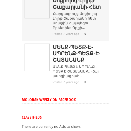
Սոցիոլոգ-Լիլիթ-
Շաքարյանի-Հետ
Հարցազրույց Սոցիոլոգ
Լիլիթ Շաքարյանի հետ`
Առաջին Հայալեզու
Բրենդինգ Գրքի...
Posted 7 years ago
0
ՄԵՆՔ-ՊԵՏՔ-Է-
ԱՊՐԵՆՔ-ՊԵՏՔ-Է-
ՇԱՏԱՆԱՆՔ
ՄԵՆՔ ՊԵՏՔ Է ԱՊՐԵՆՔ…
ՊԵՏՔ Է ՇԱՏԱՆԱՆՔ… Հայ
ասոցիացիաե...
Posted 7 years ago
0
MOLORAK WEEKLY ON FACEBOOK
CLASSIFIEDS
There are currently no Ads to show.