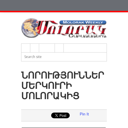
ՆՈՐՈՒԹՅՈՒՆՆԵՐ
ՄԵՐԿՈՒՐԻ
ՄՈԼՈՐԱԿԻՑ
Pin It