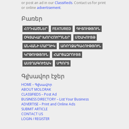
or post an ad in our
Classifieds
. Contact us for print
or online
advertisement
.
Բառեր
ՀՈԴՎԱԾՆԵՐ
FEATURED
ԳԻՏՈՒԹՅՈՒՆ
ՕԳՏԱԿԱՐ ԽՈՐՀՈՒՐԴՆԵՐ
ՄՇԱԿՈՒՅԹ
ԱՆՎԱՆԻ ՄԱՐԴԻԿ
ԱՌՈՂՋԱՊԱՀՈՒԹՅՈՒՆ
ԿՐԹՈՒԹՅՈՒՆ
ՀԱՐՑԱԶՐՈՒՅՑ
ԱՍՏՂԱԳՈՒՇԱԿ
ՍՊՈՐՏ
Գլխավոր էջեր
HOME – Գլխավոր
ABOUT MOLORAK
CLASSIFIEDS – Post Ad
BUSINESS DIRECTORY – List Your Business
ADVERTISE – Print and Online Ads
SUBMIT ARTICLE
CONTACT US
LOGIN / REGISTER