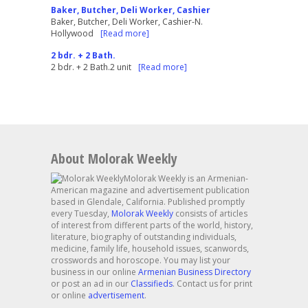
Baker, Butcher, Deli Worker, Cashier
Baker, Butcher, Deli Worker, Cashier-N.
Hollywood
[Read more]
2 bdr. + 2 Bath.
2 bdr. + 2 Bath.2 unit
[Read more]
About Molorak Weekly
Molorak Weekly is an Armenian-
American magazine and advertisement publication
based in Glendale, California. Published promptly
every Tuesday,
Molorak Weekly
consists of articles
of interest from different parts of the world, history,
literature, biography of outstanding individuals,
medicine, family life, household issues, scanwords,
crosswords and horoscope. You may list your
business in our online
Armenian Business Directory
or post an ad in our
Classifieds
. Contact us for print
or online
advertisement
.