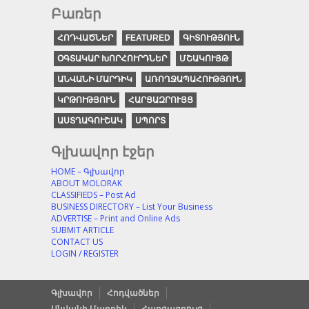
Բառեր
ՀՈԴՎԱԾՆԵՐ
FEATURED
ԳԻՏՈՒԹՅՈՒՆ
ՕԳՏԱԿԱՐ ԽՈՐՀՈՒՐԴՆԵՐ
ՄՇԱԿՈՒՅԹ
ԱՆՎԱՆԻ ՄԱՐԴԻԿ
ԱՌՈՂՋԱՊԱՀՈՒԹՅՈՒՆ
ԿՐԹՈՒԹՅՈՒՆ
ՀԱՐՑԱԶՐՈՒՅՑ
ԱՍՏՂԱԳՈՒՇԱԿ
ՍՊՈՐՏ
Գլխավոր էջեր
HOME – Գլխավոր
ABOUT MOLORAK
CLASSIFIEDS – Post Ad
BUSINESS DIRECTORY – List Your Business
ADVERTISE – Print and Online Ads
SUBMIT ARTICLE
CONTACT US
LOGIN / REGISTER
Գլխավոր
Հոդվածներ
Անվանի Մարդիկ
Հարցազրույց