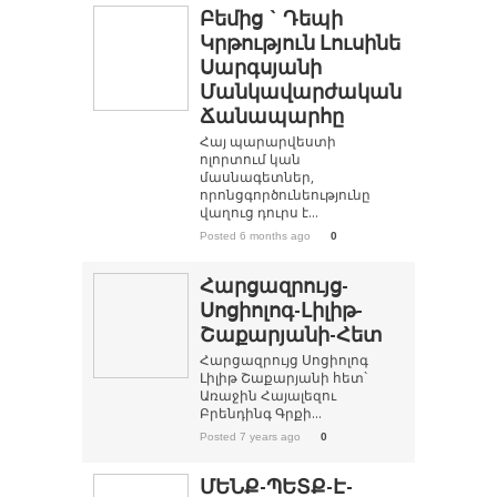
Բեմից ` Դեպի
Կրթություն Լուսինե
Սարգսյանի
Մանկավարժական
Ճանապարհը
Հայ պարարվեստի
ոլորտում կան
մասնագետներ,
որոնցգործունեությունը
վաղուց դուրս է...
Posted 6 months ago
0
Հարցազրույց-
Սոցիոլոգ-Լիլիթ-
Շաքարյանի-Հետ
Հարցազրույց Սոցիոլոգ
Լիլիթ Շաքարյանի հետ`
Առաջին Հայալեզու
Բրենդինգ Գրքի...
Posted 7 years ago
0
ՄԵՆՔ-ՊԵՏՔ-Է-