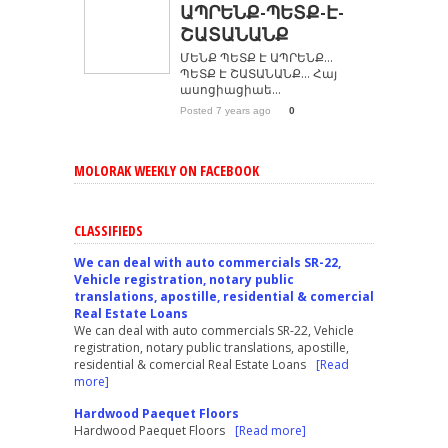
ԱՊՐԵՆՔ-ՊԵՏՔ-Է-
ՇԱՏԱՆԱՆՔ
ՄԵՆՔ ՊԵՏՔ Է ԱՊՐԵՆՔ…
ՊԵՏՔ Է ՇԱՏԱՆԱՆՔ… Հայ
ասոցիացիաե...
Posted 7 years ago
0
MOLORAK WEEKLY ON FACEBOOK
CLASSIFIEDS
We can deal with auto commercials SR-22,
Vehicle registration, notary public
translations, apostille, residential & comercial
Real Estate Loans
We can deal with auto commercials SR-22, Vehicle
registration, notary public translations, apostille,
residential & comercial Real Estate Loans
[Read
more]
Hardwood Paequet Floors
Hardwood Paequet Floors
[Read more]