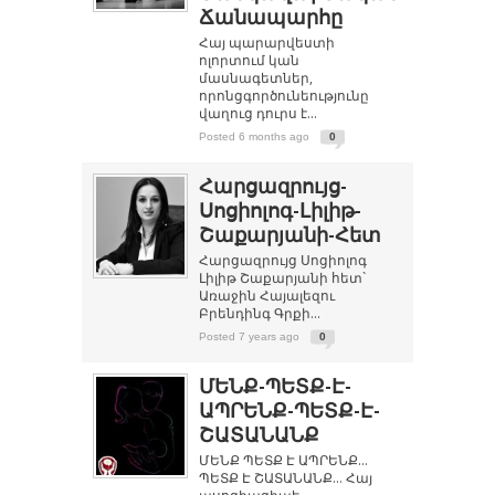
Ճանապարհը
Հայ պարարվեստի
ոլորտում կան
մասնագետներ,
որոնցգործունեությունը
վաղուց դուրս է...
Posted 6 months ago
0
Հարցազրույց-
Սոցիոլոգ-Լիլիթ-
Շաքարյանի-Հետ
Հարցազրույց Սոցիոլոգ
Լիլիթ Շաքարյանի հետ`
Առաջին Հայալեզու
Բրենդինգ Գրքի...
Posted 7 years ago
0
ՄԵՆՔ-ՊԵՏՔ-Է-
ԱՊՐԵՆՔ-ՊԵՏՔ-Է-
ՇԱՏԱՆԱՆՔ
ՄԵՆՔ ՊԵՏՔ Է ԱՊՐԵՆՔ…
ՊԵՏՔ Է ՇԱՏԱՆԱՆՔ… Հայ