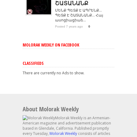
ՇԱՏԱՆԱՆՔ
ՄԵՆՔ ՊԵՏՔ Է ԱՊՐԵՆՔ…
ՊԵՏՔ Է ՇԱՏԱՆԱՆՔ… Հայ
ասոցիացիաե...
Posted 7 years ago
0
MOLORAK WEEKLY ON FACEBOOK
CLASSIFIEDS
There are currently no Ads to show.
About Molorak Weekly
Molorak Weekly is an Armenian-
American magazine and advertisement publication
based in Glendale, California. Published promptly
every Tuesday,
Molorak Weekly
consists of articles