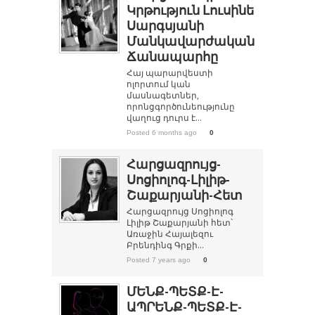
Կրթություն Լուսինե
Սարգսյանի
Մանկավարժական
Ճանապարհը
Հայ պարարվեստի
ոլորտում կան
մասնագետներ,
որոնցգործունեությունը
վաղուց դուրս է...
Posted 6 months ago
0
Հարցազրույց-
Սոցիոլոգ-Լիլիթ-
Շաքարյանի-Հետ
Հարցազրույց Սոցիոլոգ
Լիլիթ Շաքարյանի հետ`
Առաջին Հայալեզու
Բրենդինգ Գրքի...
Posted 7 years ago
0
ՄԵՆՔ-ՊԵՏՔ-Է-
ԱՊՐԵՆՔ-ՊԵՏՔ-Է-