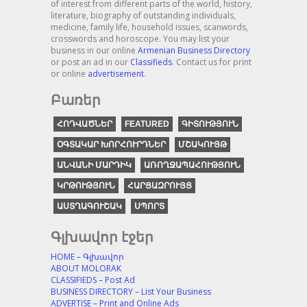
of interest from different parts of the world, history,
literature, biography of outstanding individuals,
medicine, family life, household issues, scanwords,
crosswords and horoscope. You may list your
business in our online
Armenian Business Directory
or post an ad in our
Classifieds
. Contact us for print
or online
advertisement
.
Բառեր
ՀՈԴՎԱԾՆԵՐ
FEATURED
ԳԻՏՈՒԹՅՈՒՆ
ՕԳՏԱԿԱՐ ԽՈՐՀՈՒՐԴՆԵՐ
ՄՇԱԿՈՒՅԹ
ԱՆՎԱՆԻ ՄԱՐԴԻԿ
ԱՌՈՂՋԱՊԱՀՈՒԹՅՈՒՆ
ԿՐԹՈՒԹՅՈՒՆ
ՀԱՐՑԱԶՐՈՒՅՑ
ԱՍՏՂԱԳՈՒՇԱԿ
ՍՊՈՐՏ
Գլխավոր էջեր
HOME – Գլխավոր
ABOUT MOLORAK
CLASSIFIEDS – Post Ad
BUSINESS DIRECTORY – List Your Business
ADVERTISE – Print and Online Ads